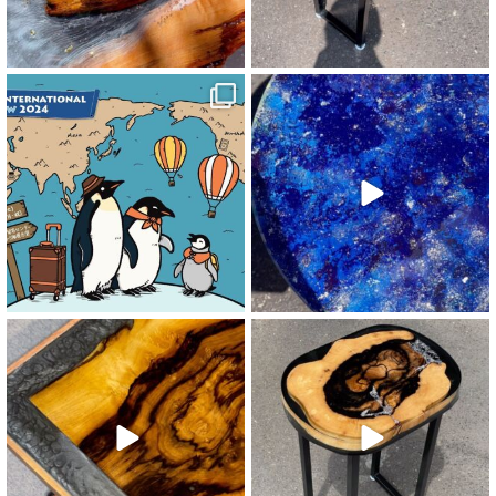
【イベント出店のお知らせ
】
...
今回、金井工房とコラボし
アートレジンコンソールが
...
【商品入荷情報
】
【商品入荷情報
】
黒柿一枚板レジンコンソール
黒柿一枚板レジンコンソール
入荷しました
入荷しました
...
...