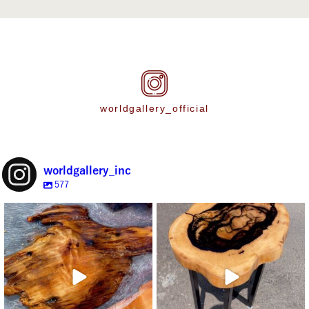
worldgallery_official
worldgallery_inc
577
【商品入荷情報
】
【商品入荷情報
】
屋久島レジンコンソール入荷しまし
黒柿一枚板レジンコンソール
た！
入荷しました
...
...